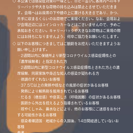
◇
本公演では感染症対策の一環とし、ロビー並びに客席内へのキャ
リーバックや大きな荷物の持ち込みは禁止とさせていただきま
す。会場へはお座席の下や膝の上に置ける大きさであり、かつ、
片手に収まるくらいのお荷物でご来場ください。なお、会場およ
び会場近辺にはコインロッカーなどはございませんので、予めご
承知おきください。キャリーバックや大きなお荷物はご来場の際
にはお持ちになりませんよう、何卒ご協力をお願いいたします。
◇
以下のお客様につきましてはご観劇をお控えいただきますようお
願い申し上げます。
・2週間以内に保健所より新型コロナウイルス感染症陽性との
「濃厚接触者」と指定された方
・2週間以内に新型コロナウイルス感染症陽性とされた方との濃
厚接触、同居家族や身近な知人の感染が疑われる方
・体調のすぐれないお客様
・37.5℃以上の発熱や咳などの風邪の症状があるお客様
・発熱により解熱剤を服用されているお客様
・だるさ（倦怠感）や息苦しさ（呼吸困難）の症状があるお客様
・医師から外出を控えるよう指導されているお客様
・咳やくしゃみ、鼻水などにより、他のお客様にご迷惑をおかけ
する可能性があるお客様
・感染者確認国・地域からの入国後、14日間経過していないお
客様
参考：