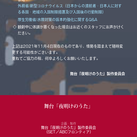
外務省|新型コロナウイルス（日本からの渡航者・日本人に対す
る各国・地域の入国制限措置及び入国後の行動制限）
厚生労働省|水際対策の抜本的強化に関するQ&A
◇
観劇中に体調が悪くなった場合はお近くのスタッフにお声がけく
ださい。
上記は2021年11月4日現在のものであり、情勢を踏まえて随時変
更する可能性がございます。
重ねてご協力の程、何卒よろしくお願いいたします。
舞台「夜明けのうた」製作委員会
舞台「夜明けのうた」
企画・制作
舞台「夜明けのうた」製作委員会
(SET／ABCフロンティア)