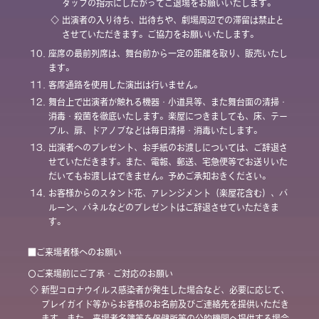
タッフの指示にしたがってご退場をお願いいたします。
◇
出演者の入り待ち、出待ちや、劇場周辺での滞留は禁止と
させていただきます。ご協力をお願いいたします。
10.
座席の最前列席は、舞台前から一定の距離を取り、販売いたし
ます。
11.
客席通路を使用した演出は行いません。
12.
舞台上で出演者が触れる機器・小道具等、また舞台面の清掃・
消毒・殺菌を徹底いたします。楽屋につきましても、床、テー
ブル、扉、ドアノブなどは毎日清掃・消毒いたします。
13.
出演者へのプレゼント、お手紙のお渡しについては、ご辞退さ
せていただきます。また、電報、郵送、宅急便等でお送りいた
だいてもお渡しはできません。予めご承知おきください。
14.
お客様からのスタンド花、アレンジメント（楽屋花含む）、バ
ルーン、パネルなどのプレゼントはご辞退させていただきま
す。
■ご来場者様へのお願い
〇ご来場前にご了承・ご対応のお願い
◇
新型コロナウイルス感染者が発生した場合など、必要に応じて、
プレイガイド等からお客様のお名前及びご連絡先を提供いただき
ます。また、来場者名簿等を保健所等の公的機関へ提供する場合