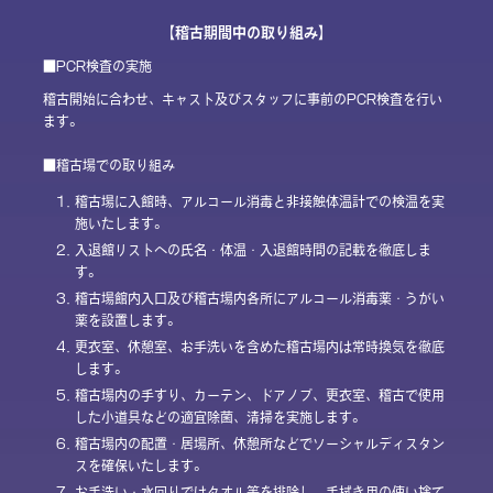
【稽古期間中の取り組み】
■PCR検査の実施
稽古開始に合わせ、キャスト及びスタッフに事前のPCR検査を行い
ます。
■稽古場での取り組み
1.
稽古場に入館時、アルコール消毒と非接触体温計での検温を実
施いたします。
2.
入退館リストへの氏名・体温・入退館時間の記載を徹底しま
す。
3.
稽古場館内入口及び稽古場内各所にアルコール消毒薬・うがい
薬を設置します。
4.
更衣室、休憩室、お手洗いを含めた稽古場内は常時換気を徹底
します。
5.
稽古場内の手すり、カーテン、ドアノブ、更衣室、稽古で使用
した小道具などの適宜除菌、清掃を実施します。
6.
稽古場内の配置・居場所、休憩所などでソーシャルディスタン
スを確保いたします。
7.
お手洗い・水回りではタオル等を排除し、手拭き用の使い捨て