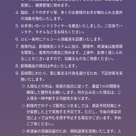
実施し、健康管理に努めます。
4.
階段、ドアの手すり等、多くのお客様のお手が触れられる箇所
の消毒を強化いたします。
5.
お手洗いのハンドドライヤーを撤去いたしました。ご自身でハ
ンカチ、タオルなどをお持ちください。
6.
ロビー各所にアルコール消毒液を設置いたします。
7.
客席内は、劇場換気システムに加え、開場中、終演後は客席扉
を開放し、客席内の換気に努めます。上演中、肌寒く感じられ
ることがございますので、羽織るものをご用意ください。
8.
劇場備品の貸出は中止いたします。
9.
長時間にわたり、密に集まる行為を避けるため、下記対策を実
施いたします。
◇
入場などの列は、係員の指示に従って、最低1ｍの間隔を
確保した整列をお願いします。列が込み合った場合は、ご
入場を一時中断する可能性があります。
◇
劇場内でのグッズ販売につきましては、感染予防対策に十
分留意した上で実施する予定です。ただし、今後の感染状
況によってはやむを得ず中止する場合がございます。予め
ご了承ください。
◇
終演後の混雑回避のため、規制退場を実施いたします。ス