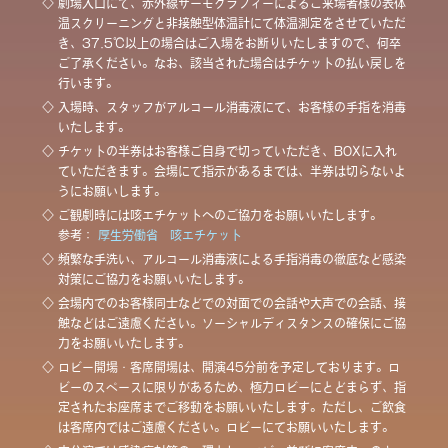
◇
劇場入口にて、赤外線サーモグラフィーによるご来場者様の表体
温スクリーニングと非接触型体温計にて体温測定をさせていただ
き、37.5℃以上の場合はご入場をお断りいたしますので、何卒
ご了承ください。なお、該当された場合はチケットの払い戻しを
行います。
◇
入場時、スタッフがアルコール消毒液にて、お客様の手指を消毒
いたします。
◇
チケットの半券はお客様ご自身で切っていただき、BOXに入れ
ていただきます。会場にて指示があるまでは、半券は切らないよ
うにお願いします。
◇
ご観劇時には咳エチケットへのご協力をお願いいたします。
参考：
厚生労働省 咳エチケット
◇
頻繁な手洗い、アルコール消毒液による手指消毒の徹底など感染
対策にご協力をお願いいたします。
◇
会場内でのお客様同士などでの対面での会話や大声での会話、接
触などはご遠慮ください。ソーシャルディスタンスの確保にご協
力をお願いいたします。
◇
ロビー開場・客席開場は、開演45分前を予定しております。ロ
ビーのスペースに限りがあるため、極力ロビーにとどまらず、指
定されたお座席までご移動をお願いいたします。ただし、ご飲食
は客席内ではご遠慮ください。ロビーにてお願いいたします。