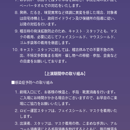
ペーパータオルでの対応をいたします。
8.
発熱、だるさ、味覚異常など体調に異変を感じた場合、対象者
は自宅待機とし、政府ガイドライン及び保健所の指導に従い、
以降の対処を行います。
9.
稽古時の飛沫拡散防止のため、キャスト・スタッフとも、マス
クの着用、必要に応じてフェイスシールド、マウスシールド、
ゴム手袋等の着用を徹底します。
10.
キャスト・スタッフに対しては、稽古休みでの不要不急の外
出、不特定多数集まる場所・催し物への移動・参加、会食など
の自粛をお願いしております。
【上演期間中の取り組み】
■感染症予防への取り組み
1.
劇場入口にて、お客様の検温と、手指・靴裏消毒を行います。
ご入場にお時間がかかる場合がございますので、お早目のご来
場にご協力をお願いいたします。
2.
ロビー運営スタッフは、フェイスシールド、マスクを着用いた
します。
3.
出演者、スタッフは、マスク着用の他、こまめな手洗い、アル
コール消毒液による手指消毒を励行するとともに、毎日検温を