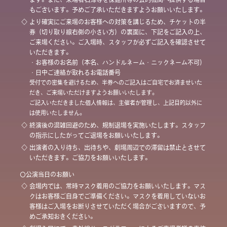
もございます。予めご了承いただきますようお願いいたします。
◇
より確実にご来場のお客様への対策を講じるため、チケットの半
券（切り取り線右側の小さい方）の裏面に、下記をご記入の上、
ご来場ください。ご入場時、スタッフが必ずご記入を確認させて
いただきます。
・お客様のお名前（本名、ハンドルネーム・ニックネーム不可）
・日中ご連絡が取れるお電話番号
受付での密集を避けるため、半券へのご記入はご自宅でお済ませいた
だき、ご来場いただけますようお願いいたします。
ご記入いただきました個人情報は、主催者が管理し、上記目的以外に
は使用いたしません。
◇
終演後の混雑回避のため、規制退場を実施いたします。スタッフ
の指示にしたがってご退場をお願いいたします。
◇
出演者の入り待ち、出待ちや、劇場周辺での滞留は禁止とさせて
いただきます。ご協力をお願いいたします。
〇公演当日のお願い
◇
会場内では、常時マスク着用のご協力をお願いいたします。マス
クはお客様ご自身でご準備ください。マスクを着用していないお
客様はご入場をお断りさせていただく場合がございますので、予
めご承知おきください。